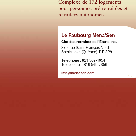
Complexe de 172 logements
pour personnes pré-retraitées et
retraitées autonomes.
Le Faubourg Mena’Sen
Cité des retraités de l’Estrie inc.
870, rue Saint-François Nord
Sherbrooke (Québec) J1E 3P9
Téléphone : 819 569-4054
Télécopieur : 819 569-7356
info@menasen.com