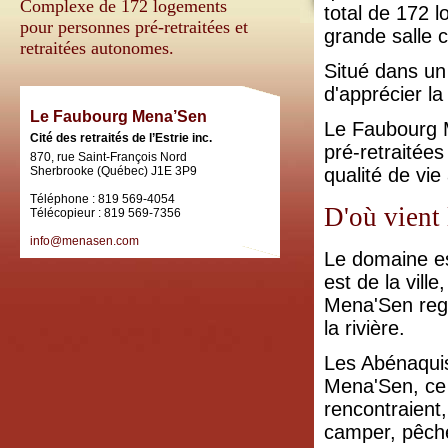
Complexe de 172 logements
total de 172 
pour personnes pré-retraitées et
grande salle
retraitées autonomes.
Situé dans un
d'apprécier la
Le Faubourg Mena’Sen
Le Faubourg M
Cité des retraités de l’Estrie inc.
pré-retraitées
870, rue Saint-François Nord
Sherbrooke (Québec) J1E 3P9
qualité de vi
Téléphone : 819 569-4054
D'où vient
Télécopieur : 819 569-7356
info@menasen.com
Le domaine es
est de la vill
Mena'Sen regar
la rivière.
Les Abénaquis
Mena'Sen, ce 
rencontraient
camper, pêche