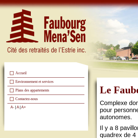
Accueil
Environnement et services
Le Faubo
Plans des appartements
Contactez-nous
Complexe domi
A-
|
A
|
A+
pour personne
autonomes.
Il y a 8 pavil
quadrex de 4