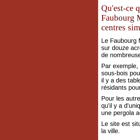
Qu'est-ce q
Faubourg M
centres sim
Le Faubourg 
sur douze acr
de nombreuses
Par exemple, 
sous-bois pour
il y a des tab
résidants pou
Pour les autre
qu'il y a d'un
une pergola ad
Le site est si
la ville.