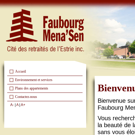
Accueil
Environnement et services
Bienven
Plans des appartements
Contactez-nous
Bienvenue sur
A-
|
A
|
A+
Faubourg Me
Vous recherch
la beauté de
sans vous élo