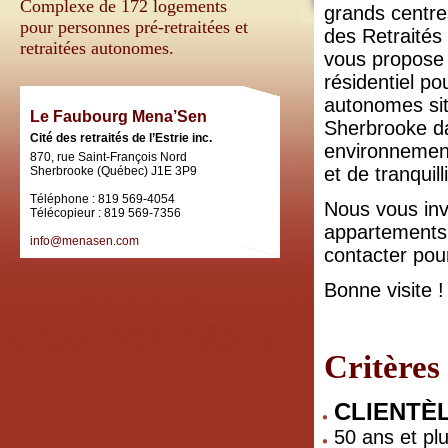
Complexe de 172 logements
grands centre
pour personnes pré-retraitées et
des Retraités d
retraitées autonomes.
vous propose
résidentiel p
autonomes si
Le Faubourg Mena’Sen
Sherbrooke d
Cité des retraités de l’Estrie inc.
environnemen
870, rue Saint-François Nord
et de tranquilli
Sherbrooke (Québec) J1E 3P9
Téléphone : 819 569-4054
Nous vous invi
Télécopieur : 819 569-7356
appartements o
info@menasen.com
contacter pou
Bonne visite !
Critères
CLIENTÈ
50 ans et pl